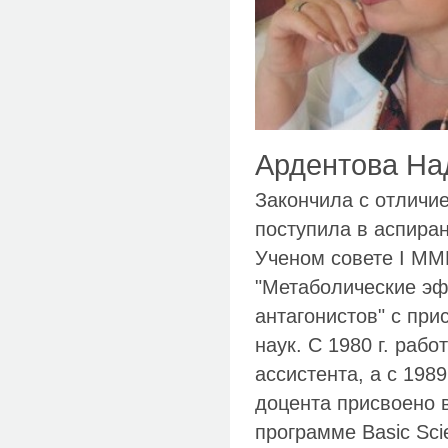
Ардентова На
Закончила с отличие
поступила в аспиран
Ученом совете I ММ
"Метаболические эф
антагонистов" с пр
наук. С 1980 г. раб
ассистента, а с 198
доцента присвоено 
программе Basic Sci